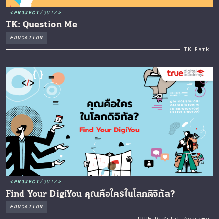
PROJECT
/
QUIZ
TK: Question Me
EDUCATION
TK Park
PROJECT
/
QUIZ
Find Your DigiYou คุณคือใครในโลกดิจิทัล?
EDUCATION
TRUE Digital Academy