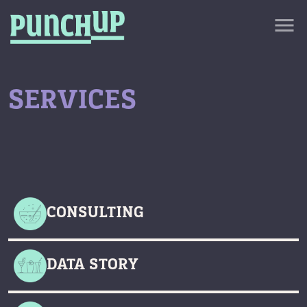
Skip to content
close
menu
กลับด้านบน
About
Service
SERVICES
Project
Article
CONSULTING
DATA STORY