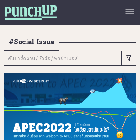
Skip to content
close
menu
กลับด้านบน
About
Service
#Social Issue
Project
ค้นหาชื่องาน/หัวข้อ/พาร์ทเนอร์
Article