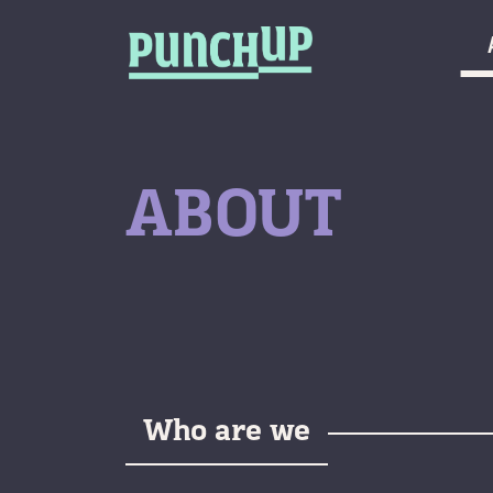
Skip to content
กลับด้านบน
About
Service
Project
ABOUT
Article
Who are we