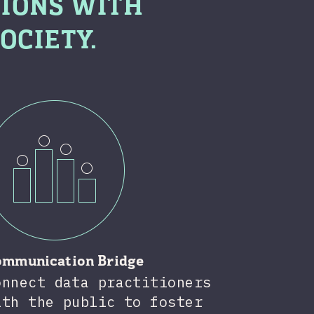
IONS WITH
OCIETY.
ommunication Bridge
onnect data practitioners
ith the public to foster