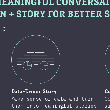
MEANINGFUL CONVERSAT
N + STORY FOR BETTER S
 :
Data-Driven Story
C
Make sense of data and turn
C
them into meaningful stories
w