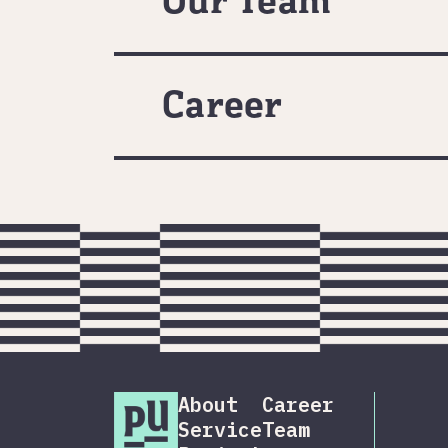
Our Team
Career
About
Career
Service
Team