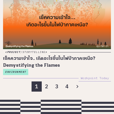
PROJECT
/
STORYTELLING
เช็คความเข้าใจ.. เกิดอะไรขึ้นในไฟป่าภาคเหนือ?
Demystifying the Flames
ENVIRONMENT
Workpoint Today
1
2
3
4
chevron_right