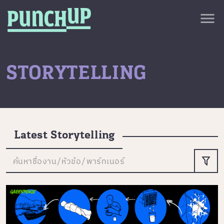
Skip to content
close
menu
กลับด้านบน
About
Service
STORYTELLING
Project
Article
Latest Storytelling
ค้นหาชื่องาน/หัวข้อ/พาร์ทเนอร์