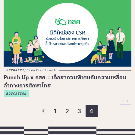
PROJECT
/
STORYTELLING
Punch Up x กสศ. : เด็กยากจนพิเศษกับความเหลื่อม
ล้ำทางการศึกษาไทย
EDUCATION
EEF
1
2
3
4
chevron_left