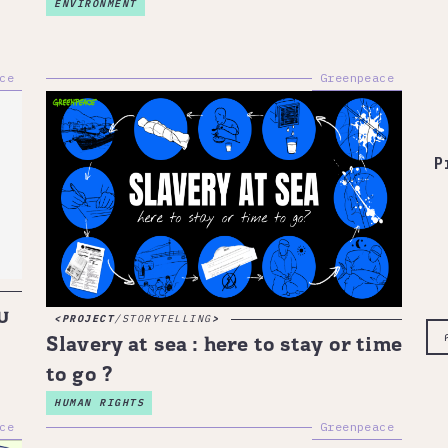
ENVIRONMENT
ce
Greenpeace
P
บ
PROJECT
/
STORYTELLING
Slavery at sea : here to stay or time
to go ?
HUMAN RIGHTS
ce
Greenpeace