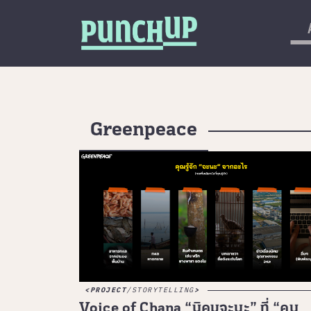
Skip to content
กลับด้านบน
About
Service
Project
Greenpeace
Article
PROJECT
/
STORYTELLING
Voice of Chana “นิคมจะนะ” ที่ “คน