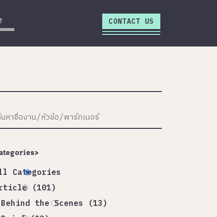
close
e
CONTACT US
ategories>
ll Categories
rticle (101)
Behind the Scenes (13)