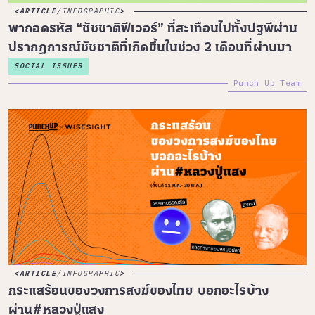
ARTICLE
/
INFOGRAPHIC
พาถอดรหัส “ชัชชาติฟีเวอร์” ที่สะเทือนไปทั้งปฐพีผ่าน
ปรากฏการณ์ชัชชาติที่เกิดขึ้นในช่วง 2 เดือนที่ผ่านมา
SOCIAL ISSUES
Punch Up Team
ARTICLE
/
INFOGRAPHIC
กระแสร้อนของวงการสงฆ์ของไทย บอกอะไรบ้าง
ผ่าน#หลวงปู่แสง