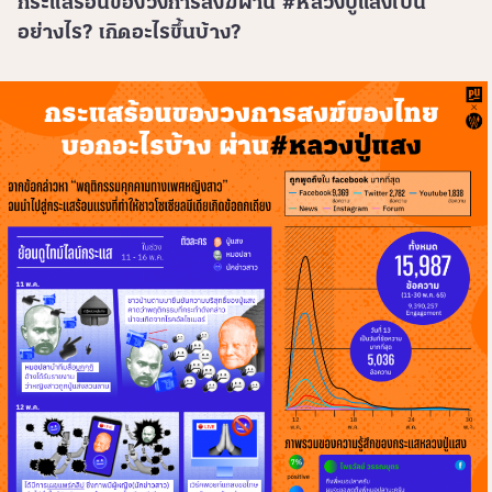
กระแสร้อนของวงการสงฆ์ผ่าน #หลวงปู่แสงเป็น
อย่างไร? เกิดอะไรขึ้นบ้าง?