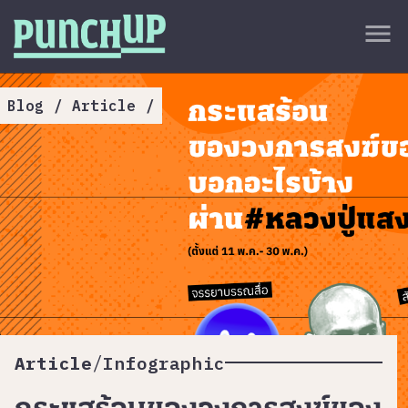
Skip to content
close
menu
กลับด้านบน
About
Blog
/
Article
/
Service
Project
Article
/
Article
Infographic