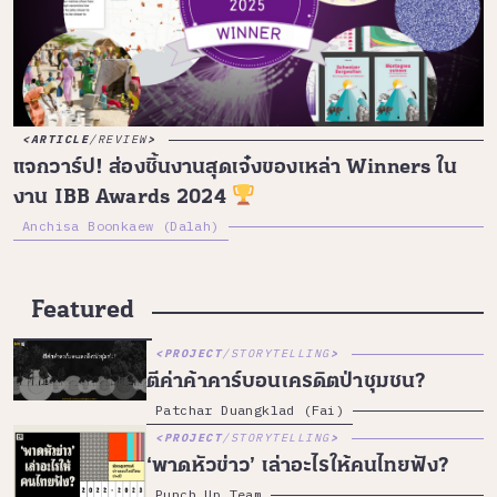
ARTICLE
/
REVIEW
แจกวาร์ป! ส่องชิ้นงานสุดเจ๋งของเหล่า Winners ใน
งาน IBB Awards 2024
Anchisa Boonkaew (Dalah)
Featured
PROJECT
/
STORYTELLING
ตีค่าค้าคาร์บอนเครดิตป่าชุมชน?
Patchar Duangklad (Fai)
PROJECT
/
STORYTELLING
‘พาดหัวข่าว’ เล่าอะไรให้คนไทยฟัง?
Punch Up Team