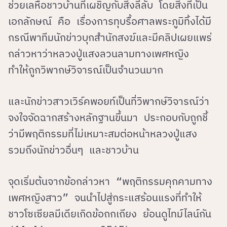
ช่วยเลหือชาวบ้านที่เผชิญกับสิ่งลี้ลับ โดยสิ่งที่เป็น
เอกลักษณ์ คือ เรื่องการทุบรื้อศาลพระภูมิทิ้งได้มี
กรณีพาทีมนักข่าวบุกสำนักสงฆ์และมีคลิปเผยแพร่
กล่าวหาว่าหลวงปู่แสงลวนลามทางเพศหญิง
ทำให้ถูกวิพากษ์วิจารณ์เป็นจำนวนมาก
และนักข่าวสาวเวิร์คพอยท์เป็นที่วิพากษ์วิจารณ์ว่า
จงใจจัดฉากสร้างหลักฐานขึ้นมา ประกอบกับถูกชี้
ว่ามีพฤติกรรมที่ไม่เหมาะสมต่อหน้าหลวงปู่แสง
รวมถึงนักข่าวอื่นๆ และชาวบ้าน
จุดเริ่มต้นจากข้อกล่าวหา “พฤติกรรมคุกคามทาง
เพศหญิงสาว” จนนำไปสู่กระแสร้อนแรงที่ทำให้
ชาวโซเซียลมีเดียเกิดข้อถกเถียง ย้อนดูไทม์ไลน์กัน