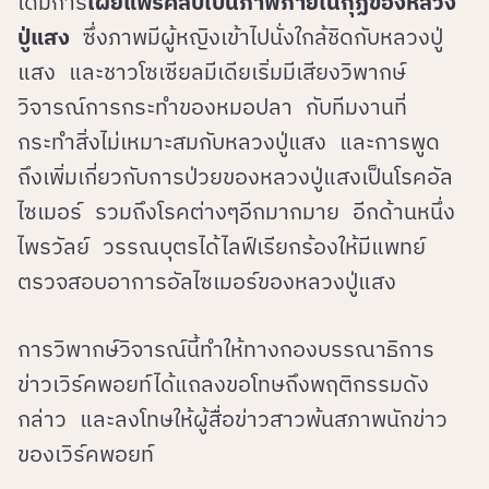
ได้มีการ
เผยแพร่คลิปเป็นภาพภายในกุฏิของหลวง
ปู่แสง
ซึ่งภาพมีผู้หญิงเข้าไปนั่งใกล้ชิดกับหลวงปู่
แสง และชาวโซเซียลมีเดียเริ่มมีเสียงวิพากษ์
วิจารณ์การกระทำของหมอปลา กับทีมงานที่
กระทำสิ่งไม่เหมาะสมกับหลวงปู่แสง และการพูด
ถึงเพิ่มเกี่ยวกับการป่วยของหลวงปู่แสงเป็นโรคอัล
ไซเมอร์ รวมถึงโรคต่างๆอีกมากมาย อีกด้านหนึ่ง
ไพรวัลย์ วรรณบุตรได้ไลฟ์เรียกร้องให้มีแพทย์
ตรวจสอบอาการอัลไซเมอร์ของหลวงปู่แสง
การวิพากษ์วิจารณ์นี้ทำให้ทางกองบรรณาธิการ
ข่าวเวิร์คพอยท์ได้แถลงขอโทษถึงพฤติกรรมดัง
กล่าว และลงโทษให้ผู้สื่อข่าวสาวพ้นสภาพนักข่าว
ของเวิร์คพอยท์