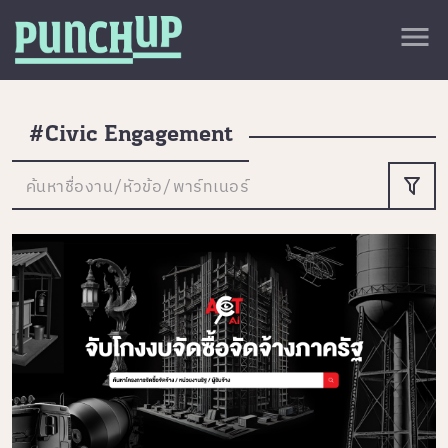
Skip to content
close
menu
กลับด้านบน
About
Service
#Civic Engagement
Project
ค้นหาชื่องาน/หัวข้อ/พาร์ทเนอร์
Article