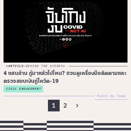
ARTICLE
/
BEHIND THE SCENES
4 แสนล้าน กู้มาแล้วไปไหน? ชวนดูเครื่องมือติดตามและ
ตรวจสอบเงินกู้โควิด-19
CIVIC ENGAGEMENT
Punch Up Team
1
2
chevron_right