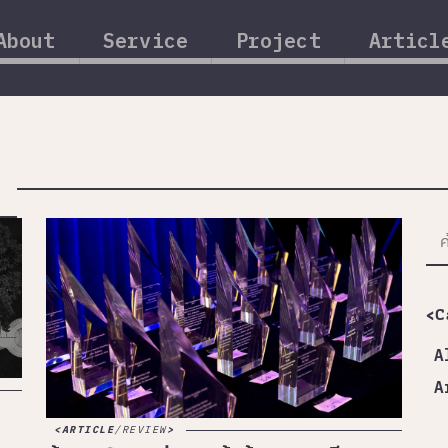
About
Service
Project
Articl
)
<C
A
A
ARTICLE
/
REVIEW