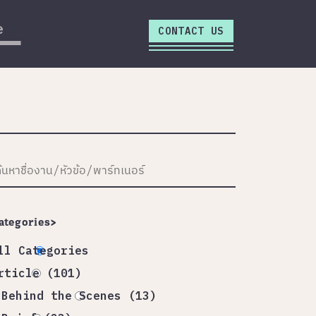
close
e
CONTACT US
ategories>
ll Categories
rticle (101)
Behind the Scenes (13)