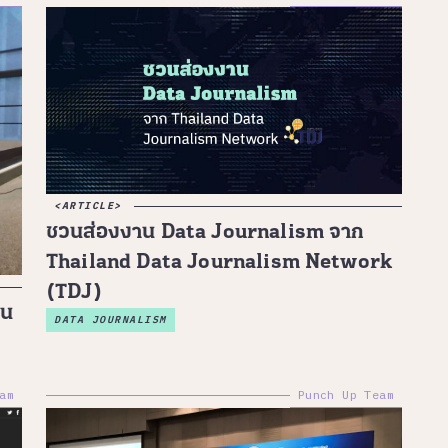
ARTICLE
ชวนส่องงาน Data Journalism จาก
Thailand Data Journalism Network
(TDJ)
ชน
DATA JOURNALISM
am
Punch Up Team