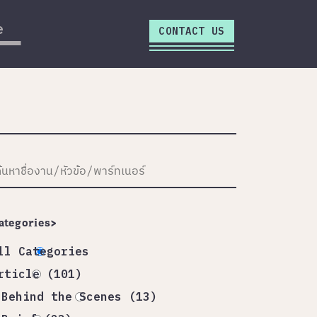
close
e
CONTACT US
ategories>
ll Categories
rticle (101)
Behind the Scenes (13)