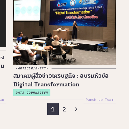
กง
อน
ARTICLE
/
EVENT
สมาคมผู้สื่อข่าวเศรษฐกิจ : อบรมหัวข้อ
Digital Transformation
DATA JOURNALISM
am
Punch Up Team
1
2
chevron_right