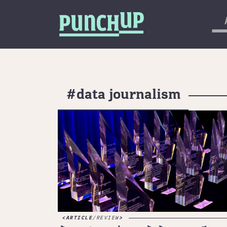
Skip to content
กลับด้านบน
About
Service
Project
#data journalism
Article
ARTICLE
/
REVIEW