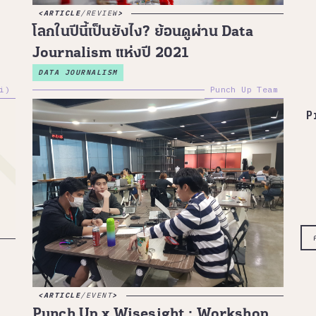
ARTICLE
/
REVIEW
โลกในปีนี้เป็นยังไง? ย้อนดูผ่าน Data
Journalism แห่งปี 2021
DATA JOURNALISM
i)
Punch Up Team
P
ARTICLE
/
EVENT
Punch Up x Wisesight : Workshop