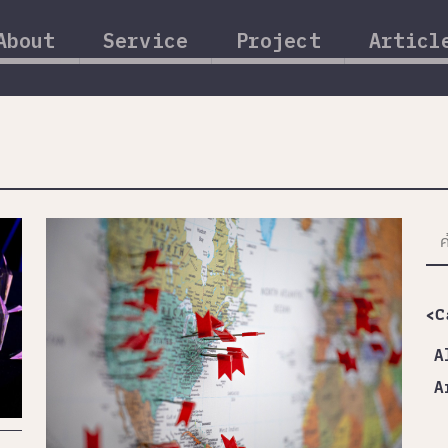
About
Service
Project
Articl
<C
A
A