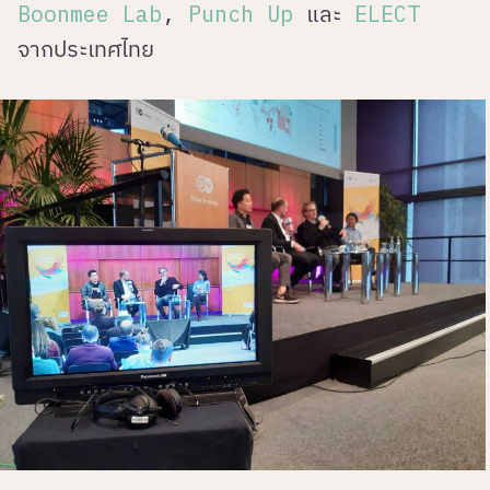
Boonmee Lab
,
Punch Up
และ
ELECT
จากประเทศไทย