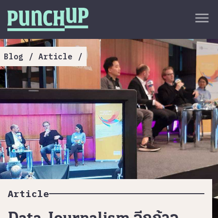
Skip to content
close
menu
กลับด้านบน
About
Blog
/
Article
/
Service
Project
Article
Article