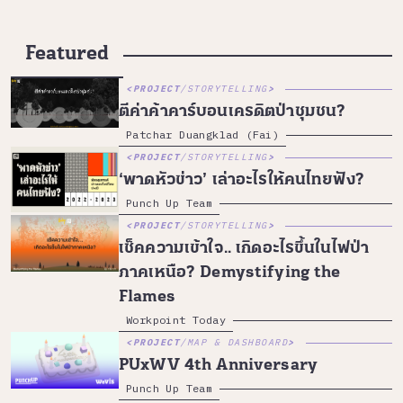
Featured
PROJECT
/
STORYTELLING
ตีค่าค้าคาร์บอนเครดิตป่าชุมชน?
Patchar Duangklad (Fai)
PROJECT
/
STORYTELLING
‘พาดหัวข่าว’ เล่าอะไรให้คนไทยฟัง?
Punch Up Team
PROJECT
/
STORYTELLING
เช็คความเข้าใจ.. เกิดอะไรขึ้นในไฟป่า
ภาคเหนือ? Demystifying the
Flames
Workpoint Today
PROJECT
/
MAP & DASHBOARD
PUxWV 4th Anniversary
Punch Up Team