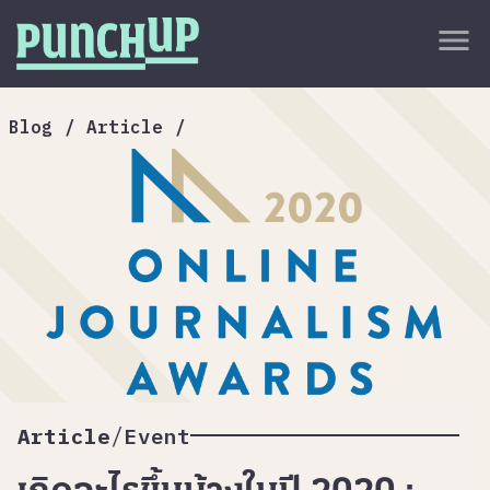
Skip to content
close
menu
กลับด้านบน
About
Blog
/
Article
/
Service
Project
Article
/
Article
Event