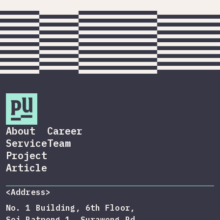
About
Career
Service
Team
Project
Article
<Address>
No. 1 Building, 6th Floor,
Soi Patpong 1, Surawong Rd,