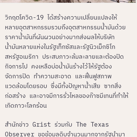
วิกฤตโควิด-19 ได้สร้างความเปลี่ยนแปลงให้
หลายอุตสาหกรรมรวมถึงอุตสาหกรรมน้ำมันด้วย
ราคาน้ำมันที่ผันผวนอย่างมากส่งผลให้บริษัท
น้ำมันหลายแห่งในรัฐเท็กซัสและรัฐนิวเม็กซิโก
สหรัฐอเมริกา ประสบภาวะล้มละลายและต้องปิด
กิจการไป คงเหลือบ่อน้ำมันร้างไว้ให้รัฐต้อง
จัดการปิด ทำความสะอาด และฟิ้นฟูสภาพ
แวดล้อมโดยรอบ ซึ่งมีทั้งปัญหาน้ำเสีย ซากสิ่ง
ก่อสร้าง และอาจมีการรั่วไหลของก๊าซมีเทนที่ทำให้
เกิดภาวะโลกร้อน
สำนักข่าว Grist ร่วมกับ The Texas
Observer ขอข้อมูลดิบจำนวนมากจากรัฐนำมา