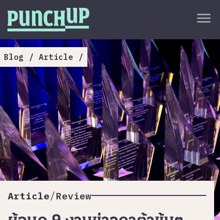
Skip to content
close
menu
กลับด้านบน
About
Blog
/
Article
/
Service
Project
Article
/
Article
Review