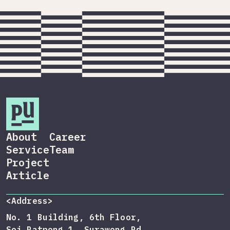
About
Career
Service
Team
Project
Article
<Address>
No. 1 Building, 6th Floor,
Soi Patpong 1, Surawong Rd,