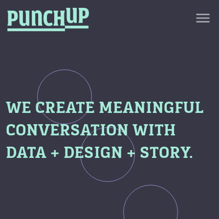
Skip to content
close
menu
กลับด้านบน
About
Service
Project
Article
WE CREATE MEANINGFUL
CONVERSATION WITH
DATA + DESIGN + STORY.