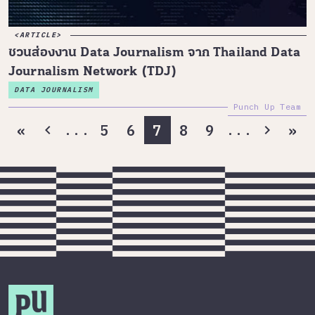
ARTICLE
ชวนส่องงาน Data Journalism จาก Thailand Data
Journalism Network (TDJ)
DATA JOURNALISM
Punch Up Team
...
...
«
5
6
7
8
9
»
chevron_left
chevron_right