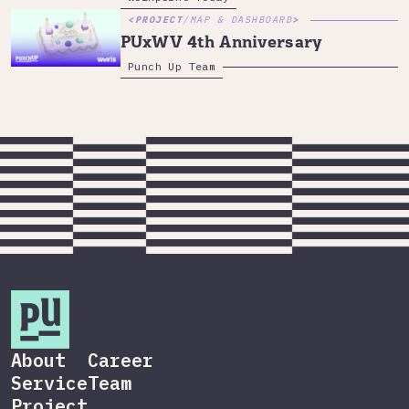
PROJECT
/
MAP & DASHBOARD
PUxWV 4th Anniversary
Punch Up Team
About
Career
Service
Team
Project