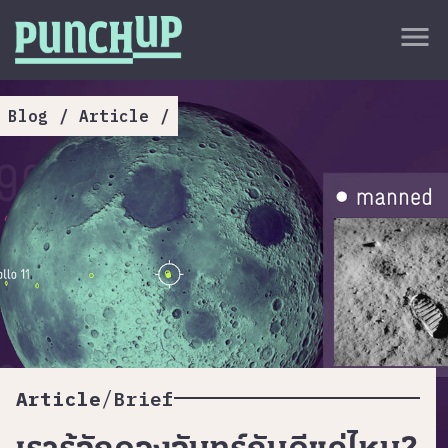
Skip to content
close
menu
กลับด้านบน
About
Blog
/
Article
/
Service
Project
Article
/
Article
Brief