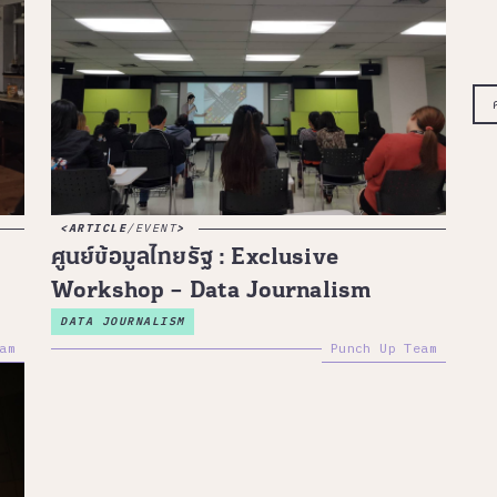
ARTICLE
/
EVENT
ศูนย์ข้อมูลไทยรัฐ : Exclusive
Workshop – Data Journalism
DATA JOURNALISM
am
Punch Up Team