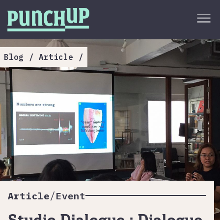
Skip to content
close
menu
กลับด้านบน
About
Blog
/
Article
/
Service
Project
Article
/
Article
Event