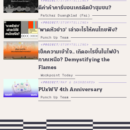
PROJECT
/
STORYTELLING
ตีค่าค้าคาร์บอนเครดิตป่าชุมชน?
Patchar Duangklad (Fai)
PROJECT
/
STORYTELLING
‘พาดหัวข่าว’ เล่าอะไรให้คนไทยฟัง?
Punch Up Team
PROJECT
/
STORYTELLING
เช็คความเข้าใจ.. เกิดอะไรขึ้นในไฟป่า
ภาคเหนือ? Demystifying the
Flames
Workpoint Today
PROJECT
/
MAP & DASHBOARD
PUxWV 4th Anniversary
Punch Up Team