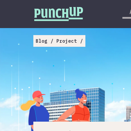
Skip to content
กลับด้านบน
About
Service
Blog
/
Project
/
Project
Article