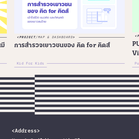
PROJECT
/
MAP & DASHBOARD
P
มี
การสำรวจเยาวชนของ คิด for คิดส์
Vi
Kid For Kids
P
<Address>