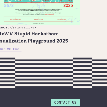
PROJECT
/
STORYTELLING
UxWV Stupid Hackathon:
sualization Playground 2025
unch Up Team
CONTACT US