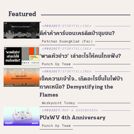
Featured
PROJECT
/
STORYTELLING
ตีค่าค้าคาร์บอนเครดิตป่าชุมชน?
Patchar Duangklad (Fai)
PROJECT
/
STORYTELLING
‘พาดหัวข่าว’ เล่าอะไรให้คนไทยฟัง?
Punch Up Team
PROJECT
/
STORYTELLING
เช็คความเข้าใจ.. เกิดอะไรขึ้นในไฟป่า
ภาคเหนือ? Demystifying the
Flames
Workpoint Today
PROJECT
/
MAP & DASHBOARD
PUxWV 4th Anniversary
Punch Up Team