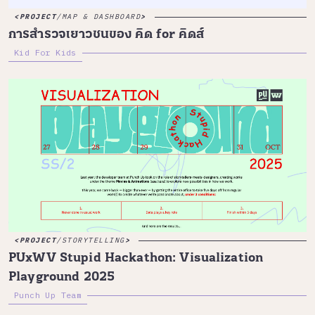
PROJECT
/
MAP & DASHBOARD
การสำรวจเยาวชนของ คิด for คิดส์
Kid For Kids
PROJECT
/
STORYTELLING
PUxWV Stupid Hackathon: Visualization
Playground 2025
Punch Up Team