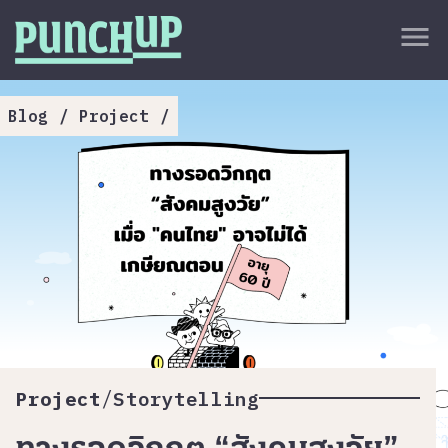
Skip to content
close
menu
กลับด้านบน
About
Blog
/
Project
/
Service
Project
Article
/
Project
Storytelling