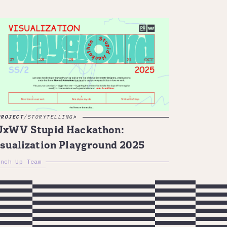
PROJECT
/
STORYTELLING
UxWV Stupid Hackathon:
sualization Playground 2025
unch Up Team