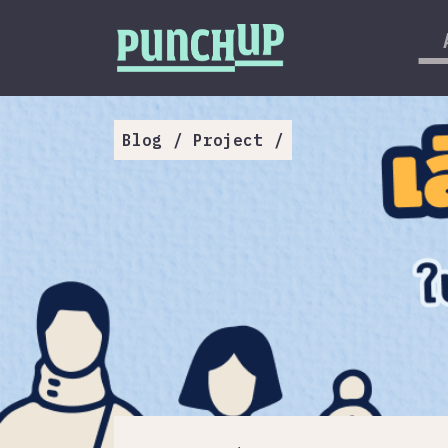
Skip to content
กลับด้านบน
About
Service
Blog
/
Project
/
Project
Article