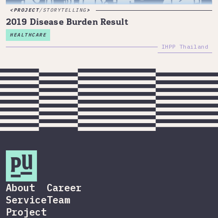
PROJECT
/
STORYTELLING
2019 Disease Burden Result
HEALTHCARE
IHPP Thailand
About
Career
Service
Team
Project