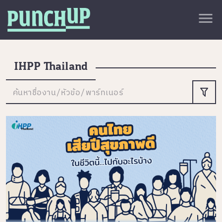
Skip to content
close
menu
กลับด้านบน
About
Service
IHPP Thailand
Project
ค้นหาชื่องาน/หัวข้อ/พาร์ทเนอร์
Article