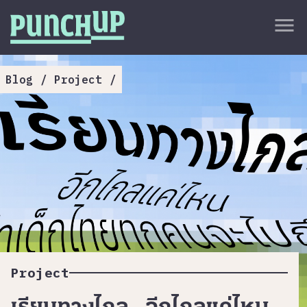
Skip to content
close
menu
กลับด้านบน
About
Blog
/
Project
/
Service
Project
Article
Project