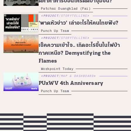
ตีค่าค้าคาร์บอนเครดิตป่าชุมชน?
Patchar Duangklad (Fai)
PROJECT
/
STORYTELLING
‘พาดหัวข่าว’ เล่าอะไรให้คนไทยฟัง?
Punch Up Team
PROJECT
/
STORYTELLING
เช็คความเข้าใจ.. เกิดอะไรขึ้นในไฟป่า
ภาคเหนือ? Demystifying the
Flames
Workpoint Today
PROJECT
/
MAP & DASHBOARD
PUxWV 4th Anniversary
Punch Up Team