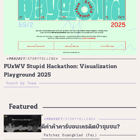
PROJECT
/
STORYTELLING
PUxWV Stupid Hackathon: Visualization
Playground 2025
Punch Up Team
Featured
PROJECT
/
STORYTELLING
ตีค่าค้าคาร์บอนเครดิตป่าชุมชน?
Patchar Duangklad (Fai)