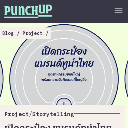
Skip to content
close
menu
กลับด้านบน
About
Blog
/
Project
/
Service
Project
Article
/
Project
Storytelling