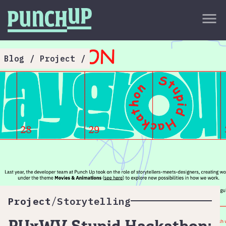
Skip to content
close
menu
กลับด้านบน
About
Blog
/
Project
/
Service
Project
Article
/
Project
Storytelling