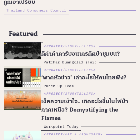
ถูกเอาเปรียบ
Thailand Consumers Council
Featured
PROJECT
/
STORYTELLING
ตีค่าค้าคาร์บอนเครดิตป่าชุมชน?
Patchar Duangklad (Fai)
PROJECT
/
STORYTELLING
‘พาดหัวข่าว’ เล่าอะไรให้คนไทยฟัง?
Punch Up Team
PROJECT
/
STORYTELLING
เช็คความเข้าใจ.. เกิดอะไรขึ้นในไฟป่า
ภาคเหนือ? Demystifying the
Flames
Workpoint Today
PROJECT
/
MAP & DASHBOARD