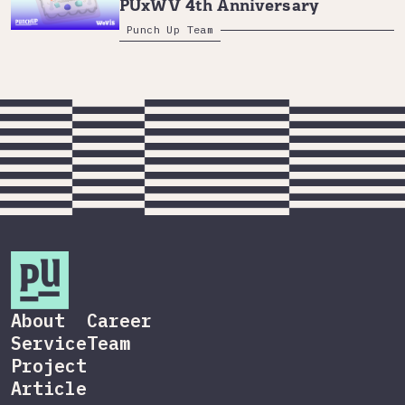
PUxWV 4th Anniversary
Punch Up Team
About
Career
Service
Team
Project
Article