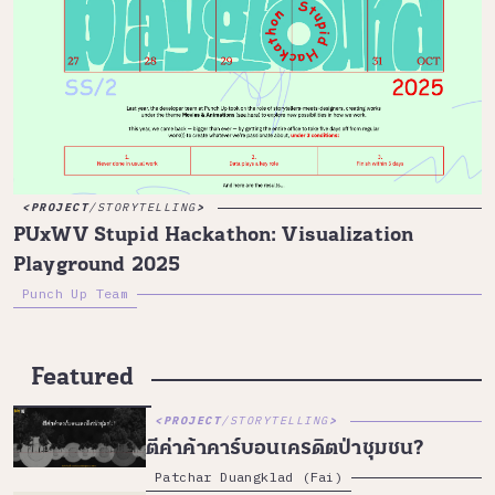
PROJECT
/
STORYTELLING
PUxWV Stupid Hackathon: Visualization
Playground 2025
Punch Up Team
Featured
PROJECT
/
STORYTELLING
ตีค่าค้าคาร์บอนเครดิตป่าชุมชน?
Patchar Duangklad (Fai)