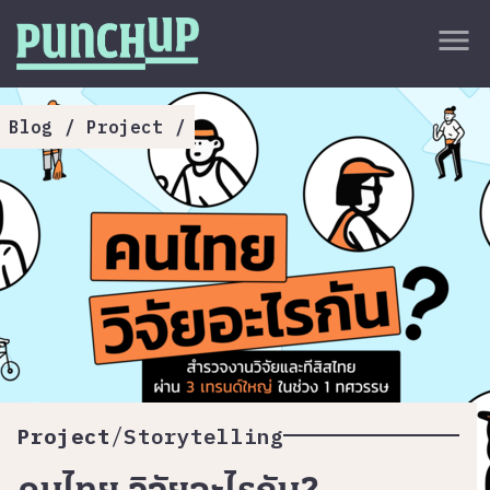
Skip to content
close
menu
กลับด้านบน
About
Blog
/
Project
/
Service
Project
Article
/
Project
Storytelling