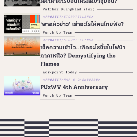
ตีค่าค้าคาร์บอนเครดิตป่าชุมชน?
Patchar Duangklad (Fai)
PROJECT
/
STORYTELLING
‘พาดหัวข่าว’ เล่าอะไรให้คนไทยฟัง?
Punch Up Team
PROJECT
/
STORYTELLING
เช็คความเข้าใจ.. เกิดอะไรขึ้นในไฟป่า
ภาคเหนือ? Demystifying the
Flames
Workpoint Today
PROJECT
/
MAP & DASHBOARD
PUxWV 4th Anniversary
Punch Up Team