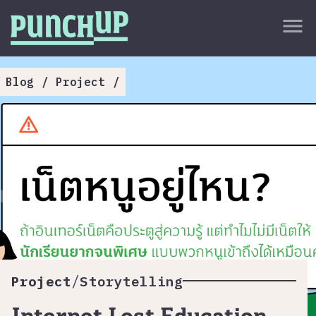
Skip to content
close
menu
กลับด้านบน
About
Blog
/
Project
/
Service
Project
Article
/
Project
Storytelling