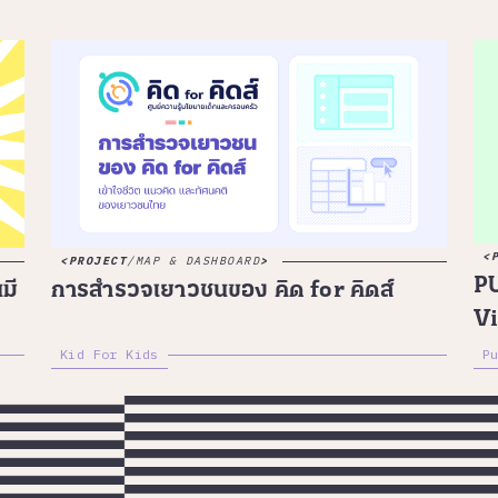
PROJECT
/
MAP & DASHBOARD
P
มี
การสำรวจเยาวชนของ คิด for คิดส์
Vi
Kid For Kids
P