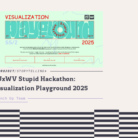
PROJECT
/
STORYTELLING
UxWV Stupid Hackathon:
sualization Playground 2025
unch Up Team