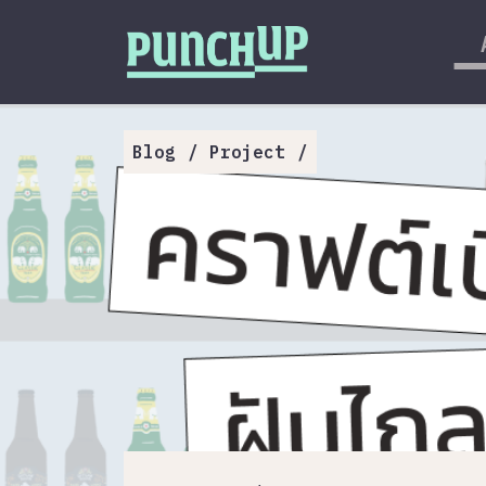
Skip to content
กลับด้านบน
About
Service
Blog
/
Project
/
Project
Article