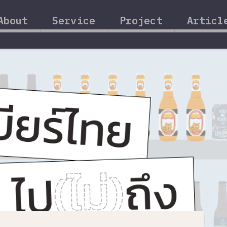
About
Service
Project
Articl