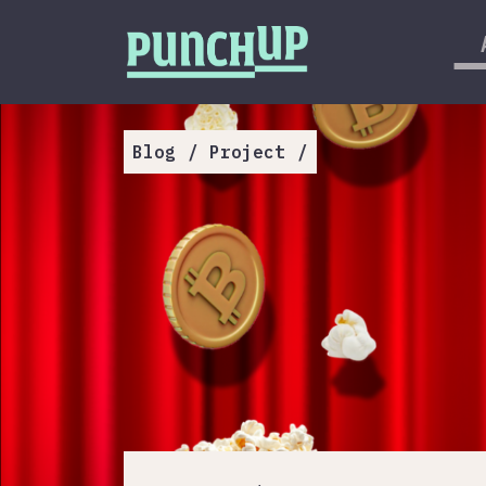
Skip to content
กลับด้านบน
About
Service
Blog
/
Project
/
Project
Article