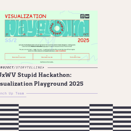
PROJECT
/
STORYTELLING
UxWV Stupid Hackathon:
sualization Playground 2025
unch Up Team