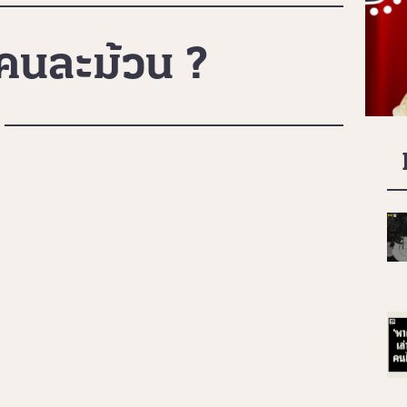
งคนละม้วน ?