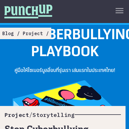
Skip to content
close
menu
กลับด้านบน
About
Blog
/
Project
/
Service
Project
Article
/
Project
Storytelling