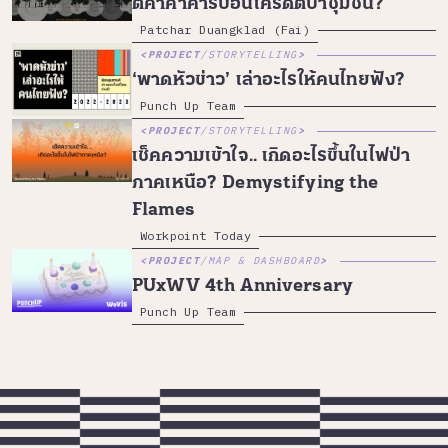
ตีค่าค้าคาร์บอนเครดิตป่าชุมชน?
Patchar Duangklad (Fai)
PROJECT
/
STORYTELLING
‘พาดหัวข่าว’ เล่าอะไรให้คนไทยฟัง?
Punch Up Team
PROJECT
/
STORYTELLING
เช็คความเข้าใจ.. เกิดอะไรขึ้นในไฟป่า
ภาคเหนือ? Demystifying the
Flames
Workpoint Today
PROJECT
/
MAP & DASHBOARD
PUxWV 4th Anniversary
Punch Up Team