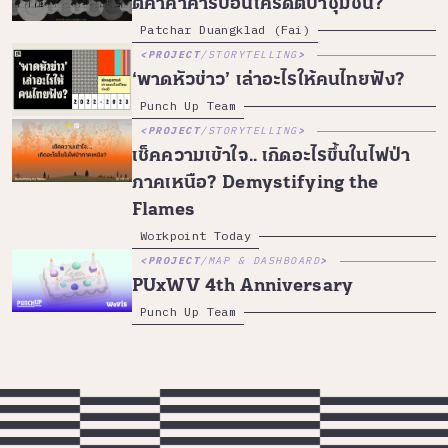
ตีค่าค้าคาร์บอนเครดิตป่าชุมชน?
Patchar Duangklad (Fai)
PROJECT
/
STORYTELLING
‘พาดหัวข่าว’ เล่าอะไรให้คนไทยฟัง?
Punch Up Team
PROJECT
/
STORYTELLING
เช็คความเข้าใจ.. เกิดอะไรขึ้นในไฟป่า
ภาคเหนือ? Demystifying the
Flames
Workpoint Today
PROJECT
/
MAP & DASHBOARD
PUxWV 4th Anniversary
Punch Up Team