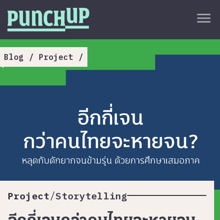
Skip to content
close
menu
กลับด้านบน
About
Blog
/
Project
/
Service
Project
Article
/
Project
Storytelling