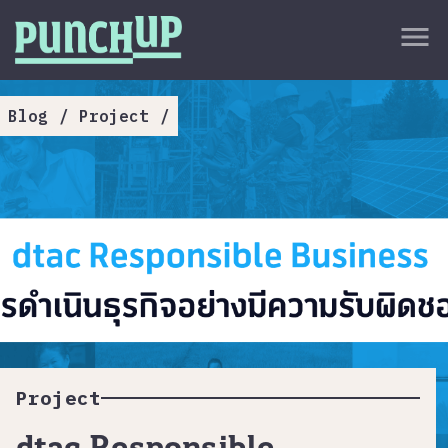
Skip to content
close
menu
กลับด้านบน
About
Blog
/
Project
/
Service
Project
Article
Project