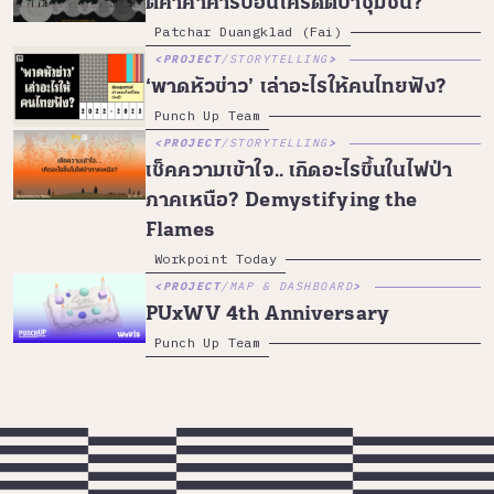
ตีค่าค้าคาร์บอนเครดิตป่าชุมชน?
Patchar Duangklad (Fai)
PROJECT
/
STORYTELLING
‘พาดหัวข่าว’ เล่าอะไรให้คนไทยฟัง?
Punch Up Team
PROJECT
/
STORYTELLING
เช็คความเข้าใจ.. เกิดอะไรขึ้นในไฟป่า
ภาคเหนือ? Demystifying the
Flames
Workpoint Today
PROJECT
/
MAP & DASHBOARD
PUxWV 4th Anniversary
Punch Up Team