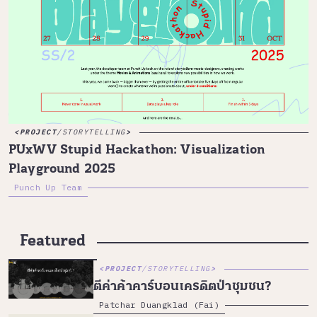
PROJECT
/
STORYTELLING
PUxWV Stupid Hackathon: Visualization
Playground 2025
Punch Up Team
Featured
PROJECT
/
STORYTELLING
ตีค่าค้าคาร์บอนเครดิตป่าชุมชน?
Patchar Duangklad (Fai)