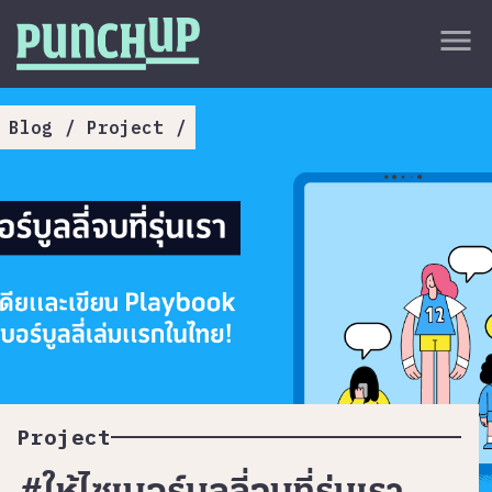
Skip to content
close
menu
กลับด้านบน
About
Blog
/
Project
/
Service
Project
Article
Project