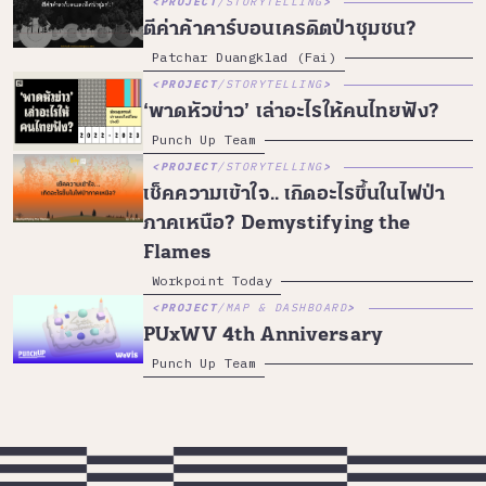
PROJECT
/
STORYTELLING
ตีค่าค้าคาร์บอนเครดิตป่าชุมชน?
Patchar Duangklad (Fai)
PROJECT
/
STORYTELLING
‘พาดหัวข่าว’ เล่าอะไรให้คนไทยฟัง?
Punch Up Team
PROJECT
/
STORYTELLING
เช็คความเข้าใจ.. เกิดอะไรขึ้นในไฟป่า
ภาคเหนือ? Demystifying the
Flames
Workpoint Today
PROJECT
/
MAP & DASHBOARD
PUxWV 4th Anniversary
Punch Up Team