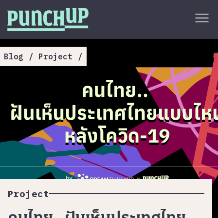
Skip to content
close
menu
กลับด้านบน
About
Blog
/
Project
/
Service
Project
Article
Project