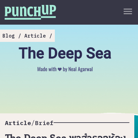
Skip to content
close
menu
กลับด้านบน
About
Blog
/
Article
/
Service
Project
Article
/
Article
Brief