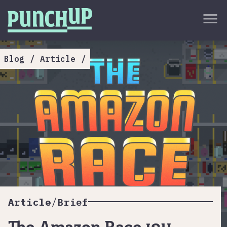
Skip to content
close
menu
กลับด้านบน
About
Blog
/
Article
/
Service
Project
Article
/
Article
Brief