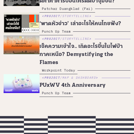
ตีค่าค้าคาร์บอนเครดิตป่าชุมชน?
Patchar Duangklad (Fai)
PROJECT
/
STORYTELLING
‘พาดหัวข่าว’ เล่าอะไรให้คนไทยฟัง?
Punch Up Team
PROJECT
/
STORYTELLING
เช็คความเข้าใจ.. เกิดอะไรขึ้นในไฟป่า
ภาคเหนือ? Demystifying the
Flames
Workpoint Today
PROJECT
/
MAP & DASHBOARD
PUxWV 4th Anniversary
Punch Up Team