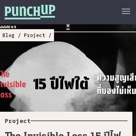
Skip to content
close
menu
กลับด้านบน
About
Blog
/
Project
/
Service
Project
Article
Project