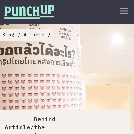
Skip to content
close
menu
กลับด้านบน
About
Blog
/
Article
/
Service
Project
Article
Behind
/
Article
the