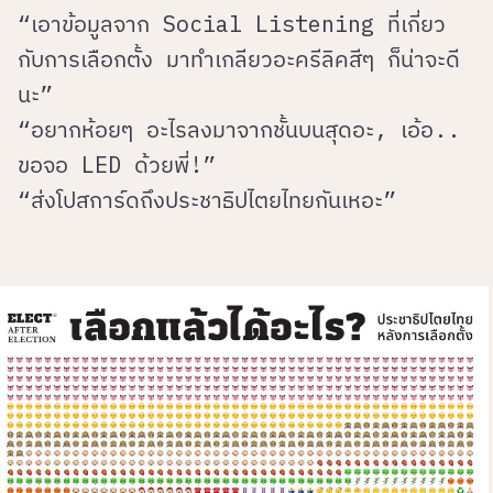
“เอาข้อมูลจาก Social Listening ที่เกี่ยว
กับการเลือกตั้ง มาทำเกลียวอะครีลิคสีๆ ก็น่าจะดี
นะ”
“อยากห้อยๆ อะไรลงมาจากชั้นบนสุดอะ, เอ้อ..
ขอจอ LED ด้วยพี่!”
“ส่งโปสการ์ดถึงประชาธิปไตยไทยกันเหอะ”