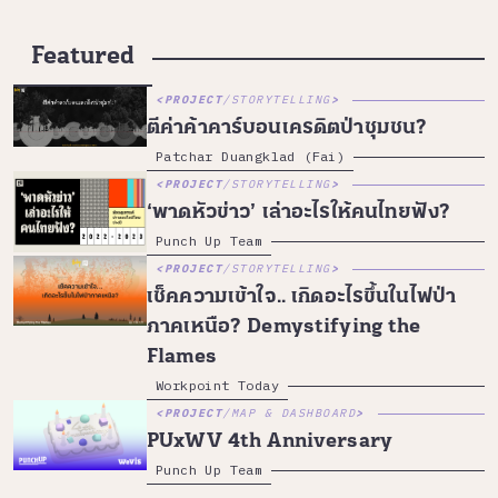
Featured
PROJECT
/
STORYTELLING
ตีค่าค้าคาร์บอนเครดิตป่าชุมชน?
Patchar Duangklad (Fai)
PROJECT
/
STORYTELLING
‘พาดหัวข่าว’ เล่าอะไรให้คนไทยฟัง?
Punch Up Team
PROJECT
/
STORYTELLING
เช็คความเข้าใจ.. เกิดอะไรขึ้นในไฟป่า
ภาคเหนือ? Demystifying the
Flames
Workpoint Today
PROJECT
/
MAP & DASHBOARD
PUxWV 4th Anniversary
Punch Up Team