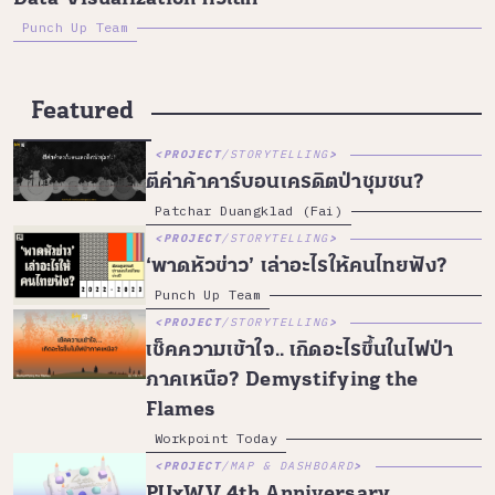
Punch Up Team
Featured
PROJECT
/
STORYTELLING
ตีค่าค้าคาร์บอนเครดิตป่าชุมชน?
Patchar Duangklad (Fai)
PROJECT
/
STORYTELLING
‘พาดหัวข่าว’ เล่าอะไรให้คนไทยฟัง?
Punch Up Team
PROJECT
/
STORYTELLING
เช็คความเข้าใจ.. เกิดอะไรขึ้นในไฟป่า
ภาคเหนือ? Demystifying the
Flames
Workpoint Today
PROJECT
/
MAP & DASHBOARD
PUxWV 4th Anniversary