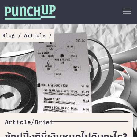
Skip to content
close
menu
กลับด้านบน
About
Blog
/
Article
/
Service
Project
Article
/
Article
Brief