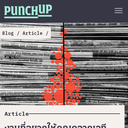
Skip to content
close
menu
กลับด้านบน
About
Blog
/
Article
/
Service
Project
Article
Article