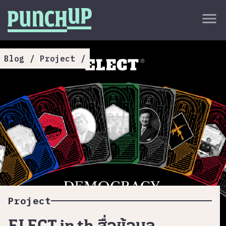
Skip to content
close
menu
กลับด้านบน
About
Blog
/
Project
/
Service
Project
Article
Project