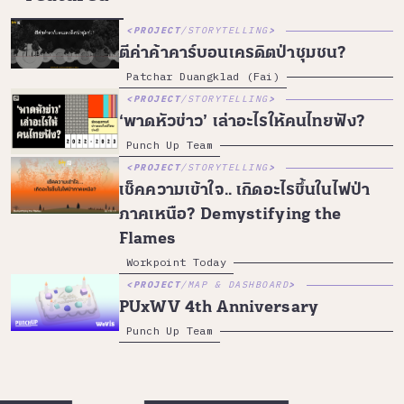
PROJECT
/
STORYTELLING
ตีค่าค้าคาร์บอนเครดิตป่าชุมชน?
Patchar Duangklad (Fai)
PROJECT
/
STORYTELLING
‘พาดหัวข่าว’ เล่าอะไรให้คนไทยฟัง?
Punch Up Team
PROJECT
/
STORYTELLING
เช็คความเข้าใจ.. เกิดอะไรขึ้นในไฟป่า
ภาคเหนือ? Demystifying the
Flames
Workpoint Today
PROJECT
/
MAP & DASHBOARD
PUxWV 4th Anniversary
Punch Up Team