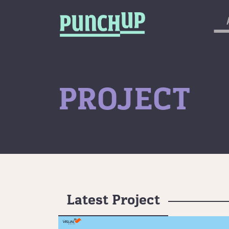
Skip to content
กลับด้านบน
About
Service
Project
PROJECT
Article
Latest Project