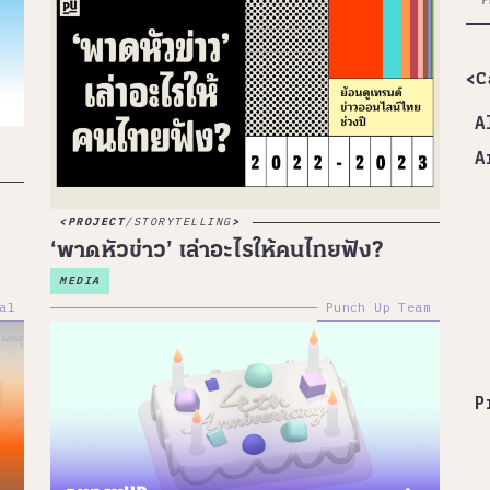
<C
A
A
PROJECT
/
STORYTELLING
‘พาดหัวข่าว’ เล่าอะไรให้คนไทยฟัง?
MEDIA
al
Punch Up Team
P