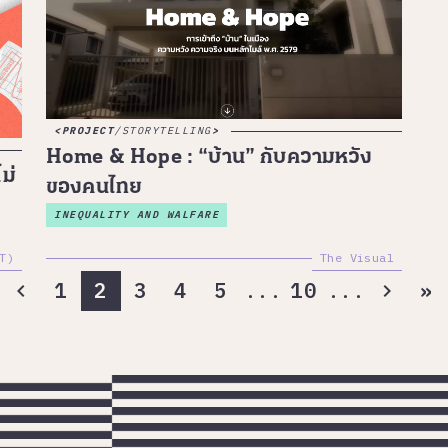
PROJECT
/
STORYTELLING
Home & Hope : “บ้าน” กับความหวัง
ม่
ของคนไทย
INEQUALITY AND WALFARE
T)
The Visual
...
...
1
2
3
4
5
10
»
chevron_left
chevron_right