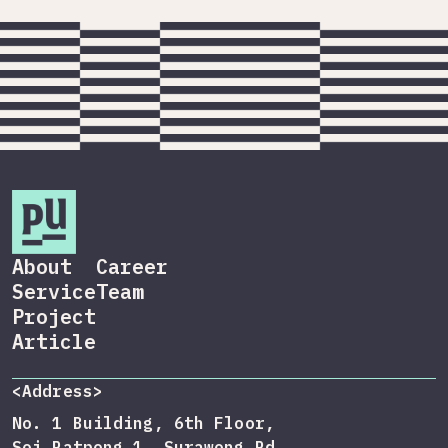
About
Career
Service
Team
Project
Article
<Address>
No. 1 Building, 6th Floor,
Soi Patpong 1, Surawong Rd,