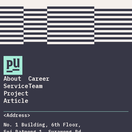
About
Career
Service
Team
Project
Article
<Address>
No. 1 Building, 6th Floor,
Soi Patpong 1, Surawong Rd,