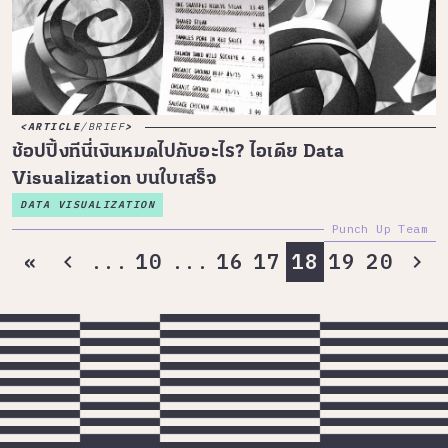
ARTICLE
/
BRIEF
ช้อปปิ้งทีนี่เงินหมดไปกับอะไร? ไอเดีย Data
Visualization บนใบเสร็จ
DATA VISUALIZATION
Punch Up Team
...
...
«
10
16
17
18
19
20
chevron_left
chevron_right