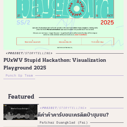
PROJECT
/
STORYTELLING
PUxWV Stupid Hackathon: Visualization
Playground 2025
Punch Up Team
Featured
PROJECT
/
STORYTELLING
ตีค่าค้าคาร์บอนเครดิตป่าชุมชน?
Patchar Duangklad (Fai)