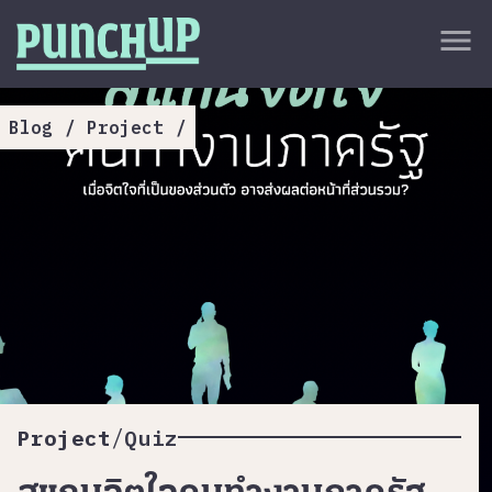
Skip to content
close
menu
กลับด้านบน
About
Blog
/
Project
/
Service
Project
Article
/
Project
Quiz