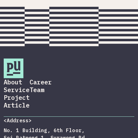
About
Career
Service
Team
Project
Article
<Address>
No. 1 Building, 6th Floor,
Soi Patpong 1, Surawong Rd,